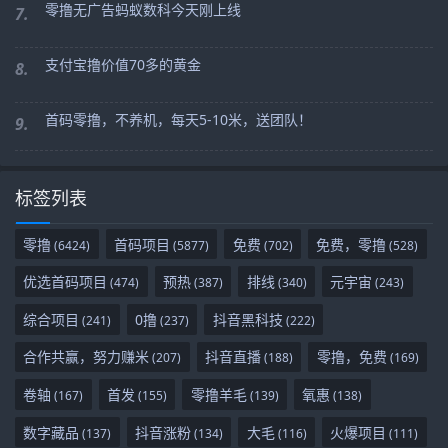
零撸无广告蚂蚁数科今天刚上线
7.
支付宝撸价值70多的黄金
8.
首码零撸，不养机，每天5-10米，送团队！
9.
标签列表
零撸
首码项目
免费
免费，零撸
(6424)
(5877)
(702)
(528)
优选首码项目
预热
排线
元宇宙
(474)
(387)
(340)
(243)
综合项目
0撸
抖音黑科技
(241)
(237)
(222)
合作共赢，努力赚米
抖音直播
零撸，免费
(207)
(188)
(169)
卷轴
首发
零撸羊毛
氧惠
(167)
(155)
(139)
(138)
数字藏品
抖音涨粉
大毛
火爆项目
(137)
(134)
(116)
(111)