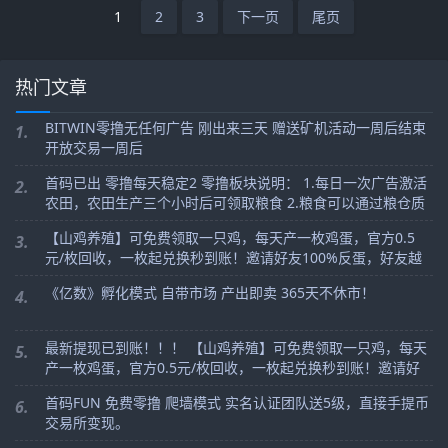
1
2
3
下一页
尾页
热门文章
BITWIN零撸无任何广告 刚出来三天 赠送矿机活动一周后结束
1.
开放交易一周后
首码已出 零撸每天稳定2 零撸板块说明： 1.每日一次广告激活
2.
农田，农田生产三个小时后可领取粮食 2.粮食可以通过粮仓质
押，提高基础产量 3.可以通过平台指定内容发布朋友圈QQ空间
【山鸡养殖】可免费领取一只鸡，每天产一枚鸡蛋，官方0.5
3.
元/枚回收，一枚起兑换秒到账！邀请好友100%反蛋，好友越
多赚的越多，切记零撸即可！！！
《亿数》孵化模式 自带市场 产出即卖 365天不休市！
4.
最新提现已到账！！！ 【山鸡养殖】可免费领取一只鸡，每天
5.
产一枚鸡蛋，官方0.5元/枚回收，一枚起兑换秒到账！邀请好
友100%反蛋，好友越多赚的越多，切记零撸即可！！！
首码FUN 免费零撸 爬墙模式 实名认证团队送5级，直接手提币
6.
交易所变现。