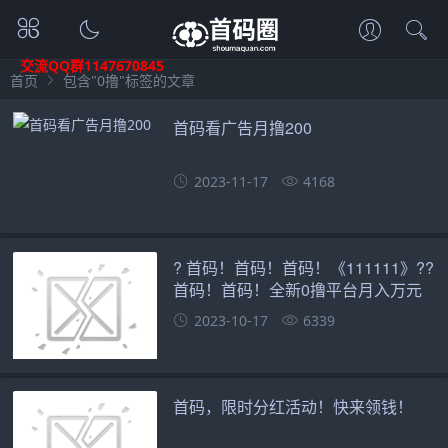
交流QQ群1147670845
首页
包含"0撸"标签的文章
首码看广告月撸200
2023-11-17
4168
? 首码！首码！首码！《111111》??
首码！首码！全新0撸平台月入万元
不是梦 永久6元扶持奖励。
2023-10-17
6339
首码，限时分红活动！快来领钱！