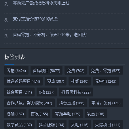
零撸无广告蚂蚁数科今天刚上线
7.
支付宝撸价值70多的黄金
8.
首码零撸，不养机，每天5-10米，送团队！
9.
标签列表
零撸
首码项目
免费
免费，零撸
(6424)
(5877)
(702)
(527)
优选首码项目
预热
排线
元宇宙
(474)
(387)
(340)
(243)
综合项目
0撸
抖音黑科技
(241)
(237)
(222)
合作共赢，努力赚米
抖音直播
零撸，免费
(207)
(188)
(169)
卷轴
首发
零撸羊毛
氧惠
(167)
(155)
(139)
(138)
数字藏品
抖音涨粉
大毛
火爆项目
(137)
(134)
(116)
(111)