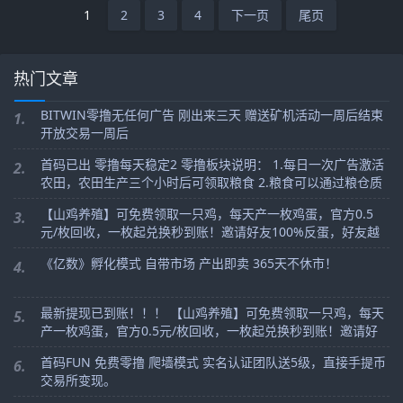
1
2
3
4
下一页
尾页
热门文章
BITWIN零撸无任何广告 刚出来三天 赠送矿机活动一周后结束
1.
开放交易一周后
首码已出 零撸每天稳定2 零撸板块说明： 1.每日一次广告激活
2.
农田，农田生产三个小时后可领取粮食 2.粮食可以通过粮仓质
押，提高基础产量 3.可以通过平台指定内容发布朋友圈QQ空间
【山鸡养殖】可免费领取一只鸡，每天产一枚鸡蛋，官方0.5
3.
元/枚回收，一枚起兑换秒到账！邀请好友100%反蛋，好友越
多赚的越多，切记零撸即可！！！
《亿数》孵化模式 自带市场 产出即卖 365天不休市！
4.
最新提现已到账！！！ 【山鸡养殖】可免费领取一只鸡，每天
5.
产一枚鸡蛋，官方0.5元/枚回收，一枚起兑换秒到账！邀请好
友100%反蛋，好友越多赚的越多，切记零撸即可！！！
首码FUN 免费零撸 爬墙模式 实名认证团队送5级，直接手提币
6.
交易所变现。