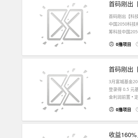
首码刚出【科技
中国2050科
筹科技中国205
0撸项目
首码刚出
3月富城基金2
登录得 0.5
金利润前置 • 定
0撸项目
收益160