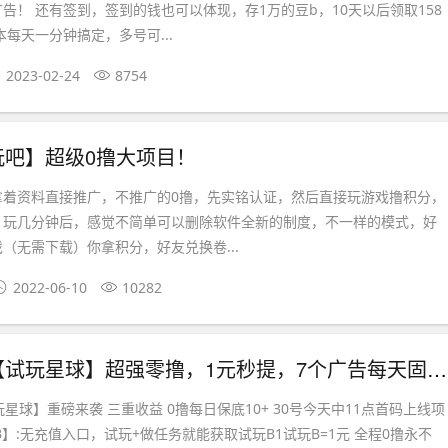
告！ 还有签到，签到的钱也可以体现，存1万的豆b，10天以后领取158
本每天一分钟搞定，多号可...
2023-02-24
8754
玩吧】超级0撸大项目！
拿着资料直接推广，不推广的0撸，先实铭认证，然后直接玩游戏撸积分，
，玩几分钟后，感觉不简单可以删除软件全新的制度，不一样的模式，好
（无需下载）你拿积分，好友兑换卷...
2022-06-10
10282
首码刚出【试玩星球】超强零撸，1元秒提，7个广告每天固定2元，可出售！
玩星球】重磅来袭 三重收益 0撸每日保底10+ 30号今天中11点首码上线项
B】:无充值入口，试玩+做任务就能获取试玩B1试玩B=1元 全程0撸永不