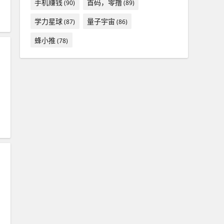
手机赚钱
首码，零撸
(90)
(89)
学力星球
量子宇宙
(87)
(86)
蜂小推
(78)