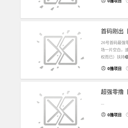
0撸项目
首码刚出
26号首码最
场一片空白，
权而已）扶持❶：到
0撸项目
超强零撸
...
0撸项目