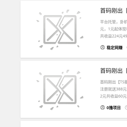
平台托管，卦机
元，1元起体现秒
共收益224元499.
稳定网赚
首码刚出【TS
注册就送388
2元共收益60元1
0撸项目