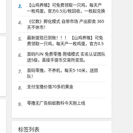
时后可领取粮食 2.粮食可以通过粮仓质
【山鸡养殖】可免费领取一只鸡，每天产
3.
押，提高基础产量 3.可以通过平台指定内
一枚鸡蛋，官方0.5元/枚回收，一枚起兑换
容发布朋友圈QQ空间
秒到账！邀请好友100%反蛋，好友越多赚
《亿数》孵化模式 自带市场 产出即卖 365
4.
的越多，切记零撸即可！！！
天不休市！
最新提现已到账！！！ 【山鸡养殖】可免
5.
费领取一只鸡，每天产一枚鸡蛋，官方0.5
元/枚回收，一枚起兑换秒到账！邀请好友
首码FUN 免费零撸 爬墙模式 实名认证团队
6.
100%反蛋，好友越多赚的越多，切记零撸
送5级，直接手提币交易所变现。
即可！！！
首码零撸，不养机，每天5-10米，送团
7.
队！
支付宝撸价值70多的黄金
8.
零撸无广告蚂蚁数科今天刚上线
9.
标签列表