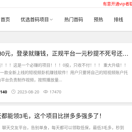
有意开通vip者
首页
优选首码项目
热门首码
预热
排线
躺赚日20-80元，登录就赚钱，正规平台一元秒提不死号还涨粉
钱！！！这是一个必赚的项目！！！0投，只收不付！！！ 重大升级！！
是一款全新上线的短视频卦机赚钱软件！用户只要将自己的短视频账户托
平台负责制作视频，按照播放量...
140
2023-08-20
17470
天都能领3毛，这个项目比拼多多强多了！
目，聊天交友平台，告别单身，每天都可以领取低保，最低3毛多，秒到