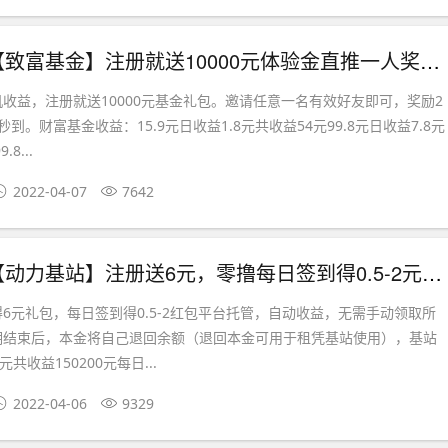
首码刚出【致富基金】注册就送10000元体验金直推一人奖励2元，无限制
收益，注册就送10000元基金礼包。邀请任意一名有效好友即可，奖励2
到。财富基金收益：15.9元日收益1.8元共收益54元99.8元日收益7.8元
8...
2022-04-07
7642
首码刚出【动力基站】注册送6元，零撸每日签到得0.5-2元奖励.
6元礼包，每日签到得0.5-2红包平台托管，自动收益，无需手动领取所
期结束后，本金将自己退回余额（退回本金可用于租凭基站使用），基站
共收益150200元每日...
2022-04-06
9329