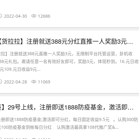
2022-04-30
12686
首码刚出【货拉拉】注册就送388元分红直推一人奖励3元，无限制
拉】注册就送388元直推一人奖励3元，无限制平台托管运营，卦机收
88元礼包。邀请任意一名有效好友即可，奖励3元，体现秒到。16.元日收
109.元日收益9元...
2022-04-28
11069
【全民抗疫】29号上线，注册即送1888防疫基金，激活即可分红，每日固定收益9.5元 。
册即送1888防疫基金;激活即可分红，每日固定收益9.5元 。认购300防
100防疫基金到帐每日分红 认购激活最高拿108代推广奖&...