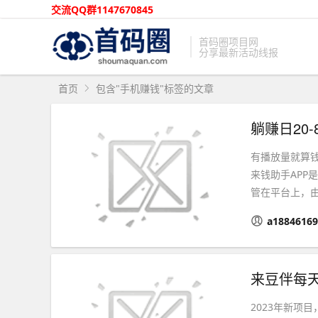
交流QQ群1147670845
首码圈项目网
分享最新活动线报
首页
包含"手机赚钱"标签的文章
有播放量就算
来钱助手APP
管在平台上，由
a18846169
来豆伴每
2023年新项