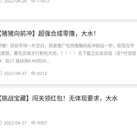
2022-04-28
11812
【猪猪向前冲】超强合成零撸，大水！
强零撸！目前市场一片空白，抓紧推广吃肉猪猪向前冲刚出一秒，趁现在市
速度锁，要先实铭才行粉吃大肉，！！！！先下载之后去实铭（支*付宝授
27 级扶持6.66到30...
2022-04-27
8212
【挑战宝藏】闯关领红包！无体现要求，大水
2022-04-27
9307