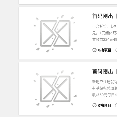
平台托管，卦机
元，1元起体现秒
共收益224元499.
0撸项目
新用户注册就得
有基站租凭周
收益60元每日4元
0撸项目