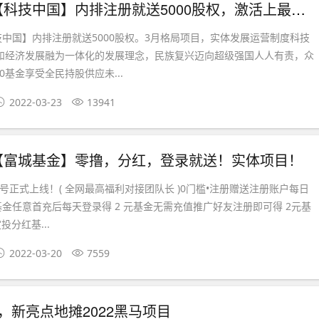
首码刚出【科技中国】内排注册就送5000股权，激活上最高级别！
中国】内排注册就送5000股权。3月格局项目，实体发展运营制度科技
技和经济发展融为一体化的发展理念，民族复兴迈向超级强国人人有责，众
0基金享受全民持股供应未...
2022-03-23
13941
【富城基金】零撸，分红，登录就送！实体项目！
0号正式上线！( 全网最高福利对接团队长 )0门槛•注册赠送注册账户每日
 元基金任意首充后每天登录得 2 元基金无需充值推广好友注册即可得 2元基
投分红基...
2022-03-20
7559
%，新亮点地摊2022黑马项目