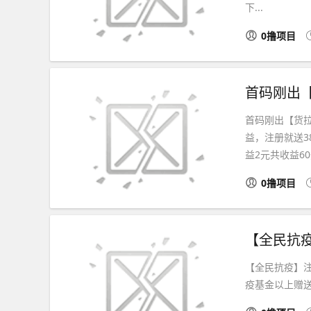
下...
0撸项目
首码刚出【货拉
益，注册就送3
益2元共收益60元
0撸项目
【全民抗疫】注
疫基金以上赠送