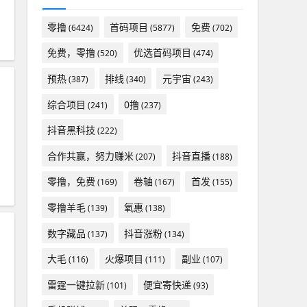
零撸
首码项目
免费
(6424)
(5877)
(702)
免费，零撸
优选首码项目
(520)
(474)
预热
排线
元宇宙
(387)
(340)
(243)
综合项目
0撸
(241)
(237)
抖音黑科技
(222)
合作共赢，努力赚米
抖音直播
(207)
(188)
零撸，免费
卷轴
首发
(169)
(167)
(155)
零撸羊毛
氧惠
(139)
(138)
数字藏品
抖音涨粉
(137)
(134)
大毛
火爆项目
副业
(116)
(111)
(107)
雷霆一键拉新
便宜寄快递
(101)
(93)