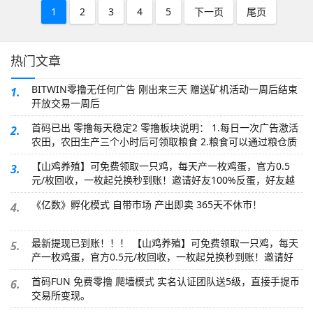
1
2
3
4
5
下一页
尾页
热门文章
BITWIN零撸无任何广告 刚出来三天 赠送矿机活动一周后结束
1.
开放交易一周后
首码已出 零撸每天稳定2 零撸板块说明： 1.每日一次广告激活
2.
农田，农田生产三个小时后可领取粮食 2.粮食可以通过粮仓质
押，提高基础产量 3.可以通过平台指定内容发布朋友圈QQ空间
【山鸡养殖】可免费领取一只鸡，每天产一枚鸡蛋，官方0.5
3.
元/枚回收，一枚起兑换秒到账！邀请好友100%反蛋，好友越
多赚的越多，切记零撸即可！！！
《亿数》孵化模式 自带市场 产出即卖 365天不休市！
4.
最新提现已到账！！！ 【山鸡养殖】可免费领取一只鸡，每天
5.
产一枚鸡蛋，官方0.5元/枚回收，一枚起兑换秒到账！邀请好
友100%反蛋，好友越多赚的越多，切记零撸即可！！！
首码FUN 免费零撸 爬墙模式 实名认证团队送5级，直接手提币
6.
交易所变现。