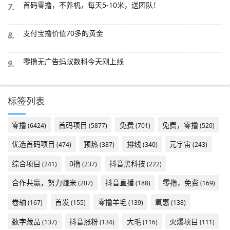
首码零撸，不养机，每天5-10米，送团队！
7.
支付宝撸价值70多的黄金
8.
零撸无广告蚂蚁数科今天刚上线
9.
标签列表
零撸
首码项目
免费
免费，零撸
(6424)
(5877)
(701)
(520)
优选首码项目
预热
排线
元宇宙
(474)
(387)
(340)
(243)
综合项目
0撸
抖音黑科技
(241)
(237)
(222)
合作共赢，努力赚米
抖音直播
零撸，免费
(207)
(188)
(169)
卷轴
首发
零撸羊毛
氧惠
(167)
(155)
(139)
(138)
数字藏品
抖音涨粉
大毛
火爆项目
(137)
(134)
(116)
(111)