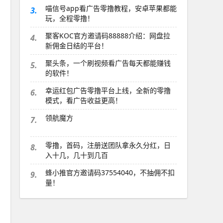
喵信号app看广告零撸教程，安卓苹果都能
3.
玩，全程零撸！
聚客KOC官方邀请码88888介绍：网盘拉
4.
新佣金日结的平台！
聚头条，一个刷视频看广告每天都能赚钱
5.
的软件！
幸运红包广告零撸平台上线，全新的零撸
6.
模式，看广告收益更高！
领航魔方
7.
零撸，首码，注册送团队拿永久分红，日
8.
入十几，几十到几百
蜂小推官方邀请码37554040，不抽佣不扣
9.
量！