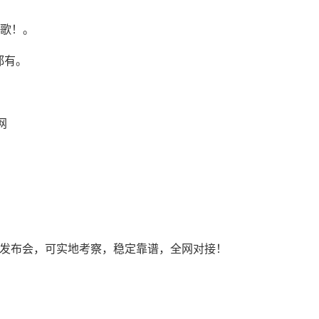
写歌！。
都有。
网
开发布会，可实地考察，稳定靠谱，全网对接！