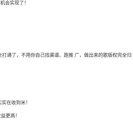
有机会实现了！
路全打通了，不用你自己找渠道、跑推 广，做出来的歌版权完全归
实实在收到米！
收益更高！