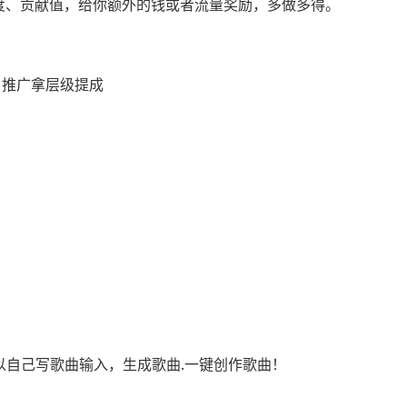
度、贡献值，给你额外的钱或者流量奖励，多做多得。
，推广拿层级提成
可以自己写歌曲输入，生成歌曲.一键创作歌曲！