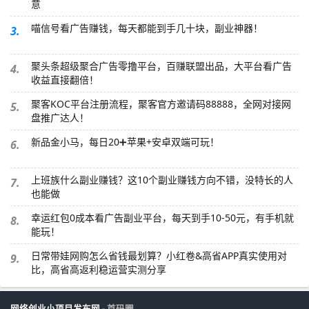
意
喵信号看广告赚钱，每天都能到手几十块，副业神器！
3.
聚头条超级聚合广告零撸平台，百赚联盟出品，大平台看广告
4.
收益直接翻倍！
聚客KOC平台注册流程，聚客官方邀请码88888，全网对接网
5.
盘推广达人！
新品金小马，每日20➕苹果+安卓双端可玩！
6.
上班族什么副业赚钱？这10个副业赚钱方向不错，没特长的人
7.
也能做
幸运红包0成本看广告副业平台，每天到手10-50元，有手机就
8.
能玩！
日常带娃网购怎么省钱最划算？小红卷&高省APP真实使用对
9.
比，高省高返利稳运营实测分享
网络创业小项目发布网
- 首码圈