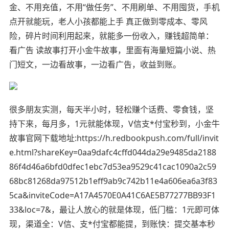
金、不用充值，不用“做任务”、不用刷单、不用囤货，手机
点开就能玩，老人小孩都能上手 真正做到零成本、零风
险，碎片时间利用起来，就能多一份收入，赚钱超简单：
看广告 读故事打开小金牛故事，里面有海量短篇小说、热
门短文，一边看故事，一边看广告，收益到账。
很多朋友实测，每天半小时，轻松赚个话费、零食钱，坚
持下来，每月多，1元就能体现，V信支*付宝秒到，小金牛
故事官网下载地址:https://h.redbookpush.com/full/invit
e.html?shareKey=0aa9dafc4cffd044da29e9485da2188
86f4d46a6bfd0dfec1ebc7d53ea9529c41cac1090a2c59
68bc81268da97512b1eff9ab9c742b11e4a606ea6a3f83
5ca&inviteCode=A17A4570E0A41C6AE5B77277BB93F1
33&loc=7&，最让人放心的就是体现，低门槛：1元即可体
现，渠道全：V信、支*付宝都能提，到账快：提交基本秒