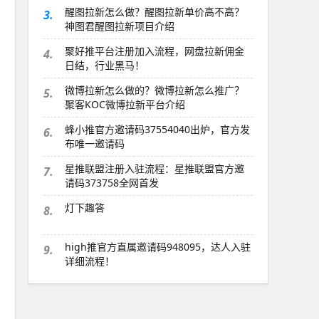
醒图拉新怎么做？醒图拉新单价高不高？
3.
神图君醒图拉新项目介绍
聚好推平台注册加入流程，网盘拉新佣金
4.
日结，行业黑马！
微博拉新怎么做的？微博拉新怎么推广？
5.
聚客KOC微博拉新平台介绍
蜂小推官方邀请码37554040出炉，官方发
6.
布唯一邀请码
星推联盟注册入驻流程：星推联盟官方邀
7.
请码373758全网首发
灯下趣答
8.
high推官方直属邀请码948095，达人入驻
9.
详细流程！