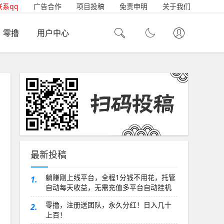
联系qq
广告合作
项目投稿
免责申明
关于我们
零撸
用户中心
最新投稿
躺赚刚上线平台，全程1分钱不用花，托管
1.
自动每天收益，无需充值多平台自动挂机
多号日撸几十
零撸，注册送团队，永久分红！日入几十
2.
上百！