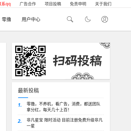
联系qq
广告合作
项目投稿
免责申明
关于我们
零撸
用户中心
最新投稿
零撸，不养机，看广告，消费，都送团队
1.
拿分红，每天几十上百！
非凡星宝 限时活动 目前注册免费升级非凡
2.
一星