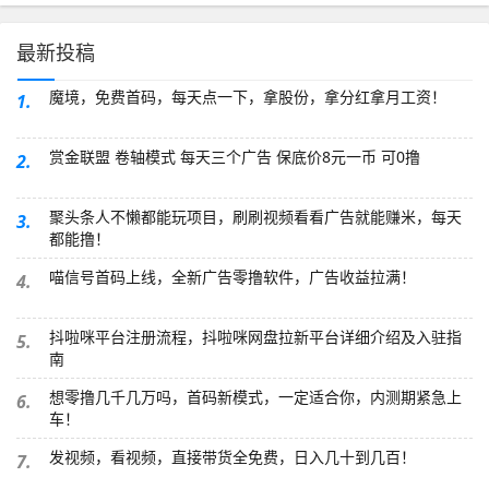
最新投稿
魔境，免费首码，每天点一下，拿股份，拿分红拿月工资！
1.
赏金联盟 卷轴模式 每天三个广告 保底价8元一币 可0撸
2.
聚头条人不懒都能玩项目，刷刷视频看看广告就能赚米，每天
3.
都能撸！
喵信号首码上线，全新广告零撸软件，广告收益拉满！
4.
抖啦咪平台注册流程，抖啦咪网盘拉新平台详细介绍及入驻指
5.
南
想零撸几千几万吗，首码新模式，一定适合你，内测期紧急上
6.
车！
发视频，看视频，直接带货全免费，日入几十到几百！
7.