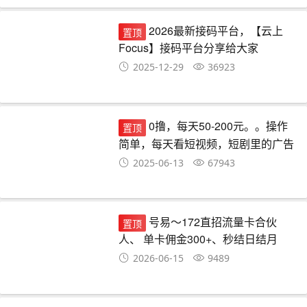
2026最新接码平台，【云上
置顶
Focus】接码平台分享给大家
2025-12-29
36923
0撸，每天50-200元。。操作
置顶
简单，每天看短视频，短剧里的广告
就可以。超简单
2025-06-13
67943
号易～172直招流量卡合伙
置顶
人、 单卡佣金300+、秒结日结月
结、可裂变可自由发展下级代理、长
2026-06-15
9489
期管道收益、全帼市场可做!